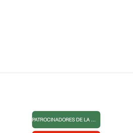
GRACIAS A NUESTROS
DONADORES
vención
dades
r la
rol de
PATROCINADORES DE LA CARRERA 5K DEL PRIMER DÍA
 y