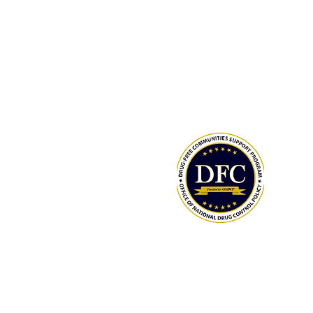
Control y la Prevención de Enferm
(CDC).
La Fundación Comunitaria de Lowco
sirve como nuestro agente fiscal.
Política Nacional de Control de Dro
2021