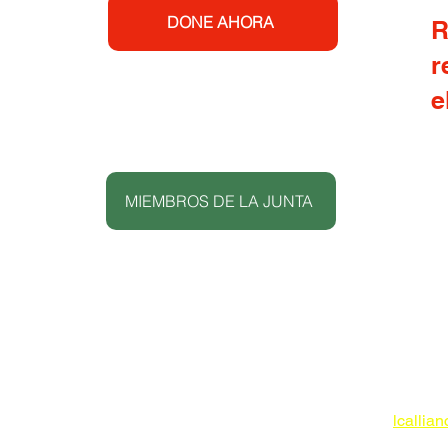
edades
DONE AHORA
R
r
untry
e
gas
MIEMBROS DE LA JUNTA
Lowcoun
Commun
apartad
Isla de
www.lc
816-02
lcallia