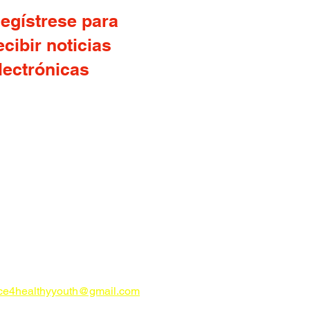
egístrese para
ecibir noticias
lectrónicas
CONTÁCTENOS
try Alliance for Healthy Youth c/o
ity Foundation Of The Lowcountry
o de correos 23019
 Hilton Head, Carolina del Sur 29925
ahealthyyouth.com
Teléfono: 843-
05
nce4healthyyouth@gmail.com