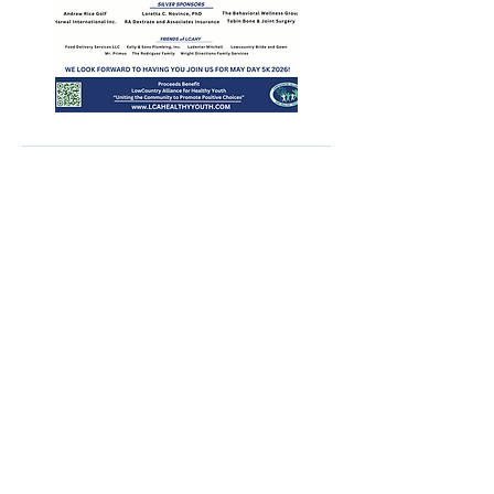
SOBRE NOSOTROS
LCAHY es un beneficiario de la
subvención del Programa de Apoyo de
Comunidades Libres de Drogas (DFC)
otorgada por la Oficina de Política
Nacional de Control de Drogas (ONDCP)
de la Casa Blanca y administrada por los
Centros para el Control y la Prevención
de Enfermedades (CDC).
La Fundación Comunitaria de Lowcountry
sirve como nuestro agente fiscal.
Política Nacional de Control de Drogas