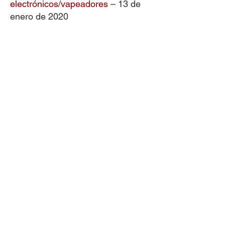
electrónicos/vapeadores
– 13 de
enero de 2020
Eliminación adecuada de
medicamentos y seguridad
– 22 de
octubre de 2019
Mes Nacional de la
Recuperación
– 17 de septiembre
de 2019
Prevención de cigarrillos
electrónicos/vapeadores
– 09 de
septiembre de 2019
Uso de alcohol y estudiantes
universitarios
– 23 de julio de 2019
Prevención de cigarrillos
electrónicos/vapeadores
– 8 de
julio de 2019
¿Conoce las leyes de consumo de
alcohol por menores de edad de