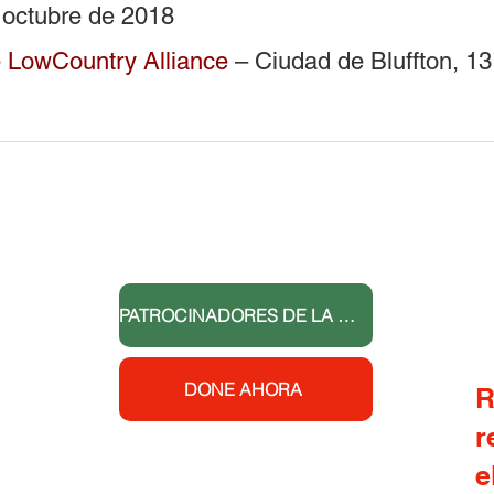
 octubre de 2018
e LowCountry Alliance
– Ciudad de Bluffton, 1
GRACIAS A NUESTROS
DONADORES
vención
dades
r la
rol de
PATROCINADORES DE LA CARRERA 5K DEL PRIMER DÍA
 y
edades
DONE AHORA
R
r
untry
e
gas