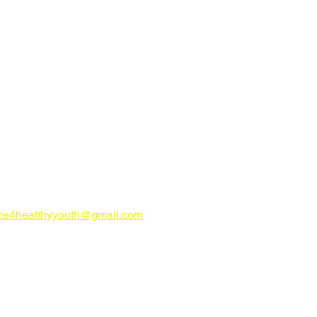
CONTÁCTENOS
try Alliance for Healthy Youth c/o
ity Foundation Of The Lowcountry
o de correos 23019
 Hilton Head, Carolina del Sur 29925
ahealthyyouth.com
Teléfono: 843-
05
nce4healthyyouth@gmail.com