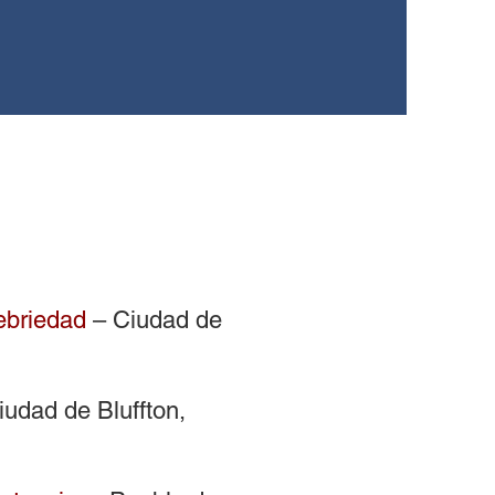
URSOS
New Page
NOTICIAS
More
ebriedad
– Ciudad de
iudad de Bluffton,