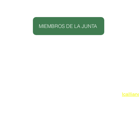
MIEMBROS DE LA JUNTA
Lowcoun
Commun
apartad
Isla de
www.lc
816-02
lcallia
O DE
NES PARA