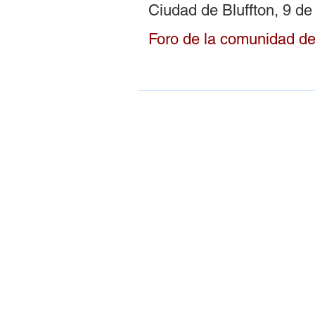
Ciudad de Bluffton, 9 de
Foro de la comunidad d
SOBRE NOSOTROS
LCAHY es un beneficiario de la sub
del Programa de Apoyo de Comuni
Libres de Drogas (DFC) otorgada po
Oficina de Política Nacional de Cont
Drogas (ONDCP) de la Casa Blanca
administrada por los Centros para el
Control y la Prevención de Enferm
(CDC).
La Fundación Comunitaria de Lowco
sirve como nuestro agente fiscal.
Política Nacional de Control de Dro