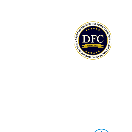
2021
LCAHY/THY MIEMBROS: SEGUIMIENT
SUS HORAS EN ESPECIE Y DONACIO
EL AÑO 6 DE LA SUBVENCIÓN